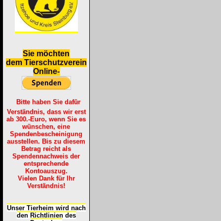
S
ie möchten
dem Tierschutzverein
Online-
Bitte haben Sie dafür
Verständnis, dass wir erst
ab 300.-Euro, wenn Sie es
wünschen, eine
Spendenbescheinigung
ausstellen. Bis zu diesem
Betrag reicht als
Spendennachweis der
entsprechende
Kontoauszug.
Vielen Dank für Ihr
Verständnis!
Unser Tierheim wird nach
den Richtlinien des