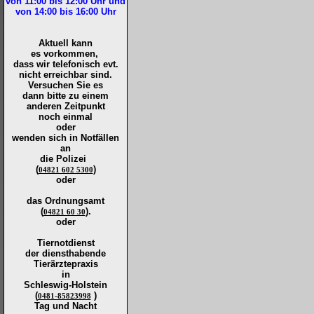
von 11:00 bis 12:00
Uhr und
von 14:00 bis 16:00
Uhr
Aktuell kann
es vorkommen,
dass wir telefonisch evt.
nicht erreichbar sind.
Versuchen Sie es
dann bitte zu
einem
anderen Zeitpunkt
noch einmal
oder
wenden sich in Notfällen
an
die
Polizei
(
)
04821 602 5300
oder
das Ordnungsamt
(
).
04821 60 30
oder
Tiernotdienst
der
diensthabende
Tierärztepraxis
in
Schleswig-Holstein
(
)
0481-85823998
Tag und Nacht