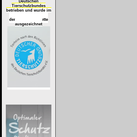
Deutschen
Tierschutzbundes
betrieben und wurde im
Okt
ober 2016
mit
d
er
Tierheimplakette
ausgezeichnet