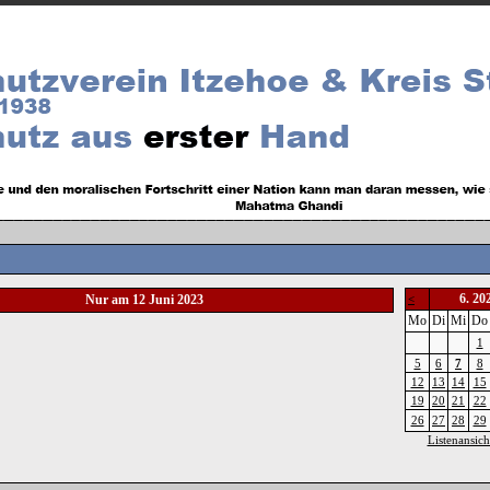
6. 20
Nur am 12 Juni 2023
<
Mo
Di
Mi
Do
1
5
6
7
8
12
13
14
15
19
20
21
22
26
27
28
29
Listenansich