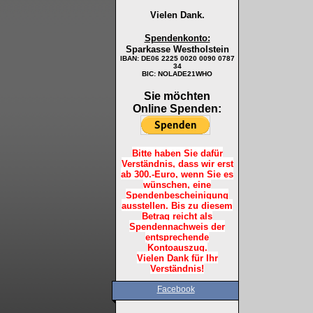
Vielen Dank.
Spendenkonto:
Sparkasse Westholstein
IBAN:
DE06 2225 0020 0090 0787
34
BIC: NOLADE21WHO
Sie möchten
Online Spenden:
Bitte haben Sie dafür
Verständnis, dass wir erst
ab 300.-Euro, wenn Sie es
wünschen, eine
Spendenbescheinigung
ausstellen. Bis zu diesem
Betrag reicht als
Spendennachweis der
entsprechende
Kontoauszug.
Vielen Dank für Ihr
Verständnis!
Facebook