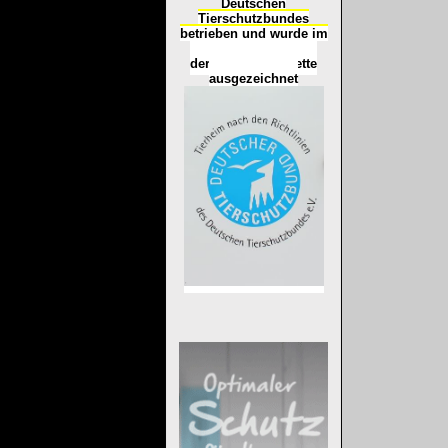
Deutschen
Tierschutzbundes
betrieben und wurde im
Okt
ober 2016
mit
d
er
Tierheimplakette
ausgezeichnet