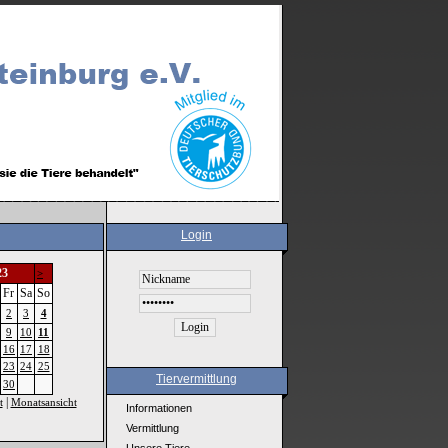
Login
23
>
Fr
Sa
So
2
3
4
9
10
11
16
17
18
23
24
25
Tiervermittlung
30
|
t
Monatsansicht
Informationen
Vermittlung