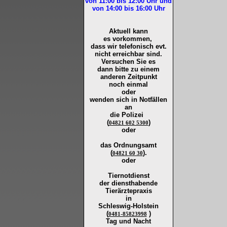
von 11:00 bis 12:00
Uhr und
von 14:00 bis 16:00
Uhr
Aktuell kann
es vorkommen,
dass wir telefonisch evt.
nicht erreichbar sind.
Versuchen Sie es
dann bitte zu
einem
anderen Zeitpunkt
noch einmal
oder
wenden sich in Notfällen
an
die
Polizei
(
)
04821 602 5300
oder
das Ordnungsamt
(
).
04821 60 30
oder
Tiernotdienst
der
diensthabende
Tierärztepraxis
in
Schleswig-Holstein
(
)
0481-85823998
Tag und Nacht