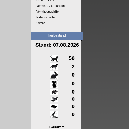
Unsere Tiere
Vermisst / Gefunden
Vermittlungshilfe
Patenschaften
Sterne
Tierbestand
Stand: 07
.08.2026
50
2
0
0
0
0
0
0
Gesamt: