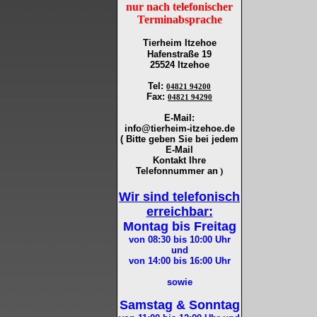
nur nach telefonischer
Terminabsprache
Tierheim Itzehoe
Hafenstraße 19
25524 Itzehoe
Tel
:
04821 94200
Fax
:
04821 94290
E-Mail:
info@tierheim-itzehoe.de
( Bitte geben Sie bei jedem
E-Mail
Kontakt Ihre
Telefonnummer an
)
Wir sind telefonisch
erreichbar:
Montag bis Freitag
von 08:30 bis 10:00
Uhr
und
von 14:00 bis 16:00
Uhr
sowie
Samstag & Sonntag