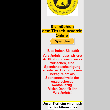
S
ie möchten
dem Tierschutzverein
Online-
Bitte haben Sie dafür
Verständnis, dass wir erst
ab 300.-Euro, wenn Sie es
wünschen, eine
Spendenbescheinigung
ausstellen. Bis zu diesem
Betrag reicht als
Spendennachweis der
entsprechende
Kontoauszug.
Vielen Dank für Ihr
Verständnis!
Unser Tierheim wird nach
den Richtlinien des