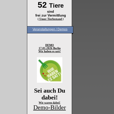
52
Tiere
sind
frei zur Vermittlung
( Unser Tierbestand )
Veranstaltungen / Demos
DEMO
17.01.2026 Berlin
Wir haben es satt!
Sei auch Du
dabei!
Wir waren dabei!
Demo-Bilder