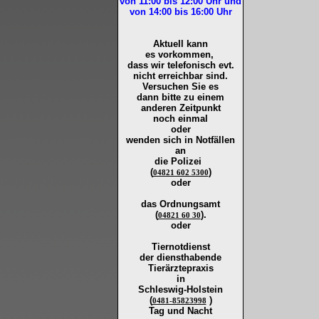
von 11:00 bis 12:00
Uhr und
von 14:00 bis 16:00
Uhr
Aktuell kann
es vorkommen,
dass wir telefonisch evt.
nicht erreichbar sind.
Versuchen Sie es
dann bitte zu
einem
anderen Zeitpunkt
noch einmal
oder
wenden sich in Notfällen
an
die
Polizei
(
)
04821 602 5300
oder
das Ordnungsamt
(
).
04821 60 30
oder
Tiernotdienst
der
diensthabende
Tierärztepraxis
in
Schleswig-Holstein
(
)
0481-85823998
Tag und Nacht