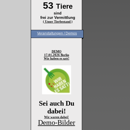
53
Tiere
sind
frei zur Vermittlung
( Unser Tierbestand )
Veranstaltungen / Demos
DEMO
17.01.2026 Berlin
Wir haben es satt!
Sei auch Du
dabei!
Wir waren dabei!
Demo-Bilder