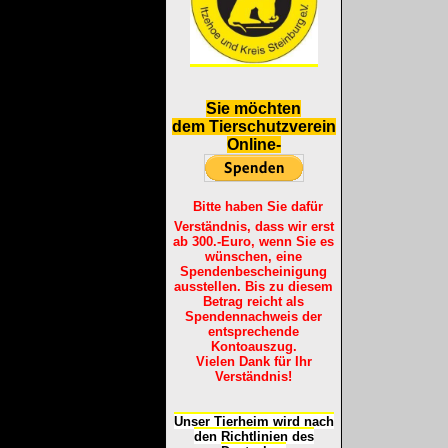
S
ie möchten
dem Tierschutzverein
Online-
Bitte haben Sie dafür
Verständnis, dass wir erst
ab 300.-Euro, wenn Sie es
wünschen, eine
Spendenbescheinigung
ausstellen. Bis zu diesem
Betrag reicht als
Spendennachweis der
entsprechende
Kontoauszug.
Vielen Dank für Ihr
Verständnis!
Unser Tierheim wird nach
den Richtlinien des