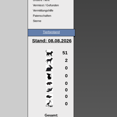
Unsere Tiere
Vermisst / Gefunden
Vermittlungshilfe
Patenschaften
Sterne
Tierbestand
Stand: 08
.08.2026
51
2
0
0
0
0
0
0
Gesamt: