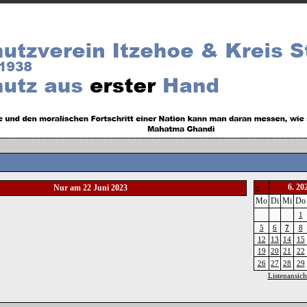
6. 20
Nur am 22 Juni 2023
<
Mo
Di
Mi
Do
1
5
6
7
8
12
13
14
15
19
20
21
22
26
27
28
29
Listenansich