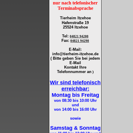
nur nach telefonischer
Terminabsprache
Tierheim Itzehoe
Hafenstraße 19
25524 Itzehoe
Tel
:
04821 94200
Fax
:
04821 94290
E-Mail:
info@tierheim-itzehoe.de
( Bitte geben Sie bei jedem
E-Mail
Kontakt Ihre
Telefonnummer an
)
Wir sind telefonisch
erreichbar:
Montag bis Freitag
von 08:30 bis 10:00
Uhr
und
von 14:00 bis 16:00
Uhr
sowie
Samstag & Sonntag