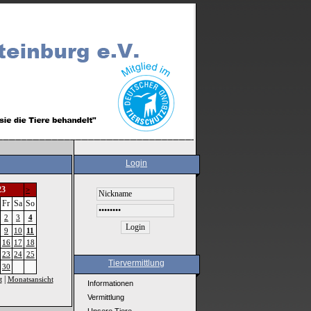
Login
23
>
Fr
Sa
So
2
3
4
9
10
11
16
17
18
23
24
25
Tiervermittlung
30
|
t
Monatsansicht
Informationen
Vermittlung