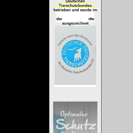
Deutschen
Tierschutzbundes
betrieben und wurde im
Okt
ober 2016
mit
d
er
Tierheimplakette
ausgezeichnet