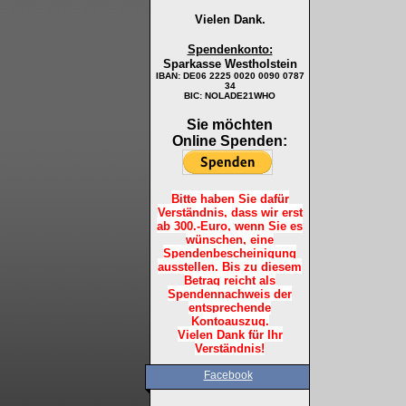
Vielen Dank.
Spendenkonto:
Sparkasse Westholstein
IBAN:
DE06 2225 0020 0090 0787
34
BIC: NOLADE21WHO
Sie möchten
Online Spenden:
Bitte haben Sie dafür
Verständnis, dass wir erst
ab 300.-Euro, wenn Sie es
wünschen, eine
Spendenbescheinigung
ausstellen. Bis zu diesem
Betrag reicht als
Spendennachweis der
entsprechende
Kontoauszug.
Vielen Dank für Ihr
Verständnis!
Facebook