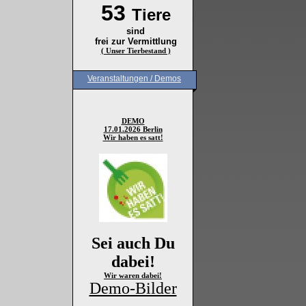
53
Tiere
sind
frei zur Vermittlung
( Unser Tierbestand )
Veranstaltungen / Demos
DEMO
17.01.2026 Berlin
Wir haben es satt!
Sei auch Du
dabei!
Wir waren dabei!
Demo-Bilder