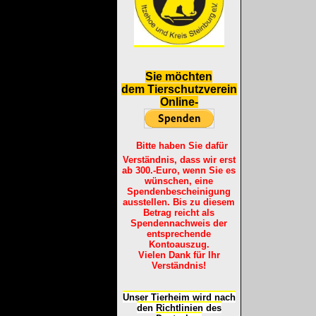
S
ie möchten
dem Tierschutzverein
Online-
Bitte haben Sie dafür
Verständnis, dass wir erst
ab 300.-Euro, wenn Sie es
wünschen, eine
Spendenbescheinigung
ausstellen. Bis zu diesem
Betrag reicht als
Spendennachweis der
entsprechende
Kontoauszug.
Vielen Dank für Ihr
Verständnis!
Unser Tierheim wird nach
den Richtlinien des