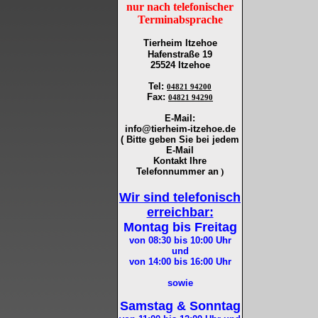
nur nach telefonischer
Terminabsprache
Tierheim Itzehoe
Hafenstraße 19
25524 Itzehoe
Tel
:
04821 94200
Fax
:
04821 94290
E-Mail:
info@tierheim-itzehoe.de
( Bitte geben Sie bei jedem
E-Mail
Kontakt Ihre
Telefonnummer an
)
Wir sind telefonisch
erreichbar:
Montag bis Freitag
von 08:30 bis 10:00
Uhr
und
von 14:00 bis 16:00
Uhr
sowie
Samstag & Sonntag