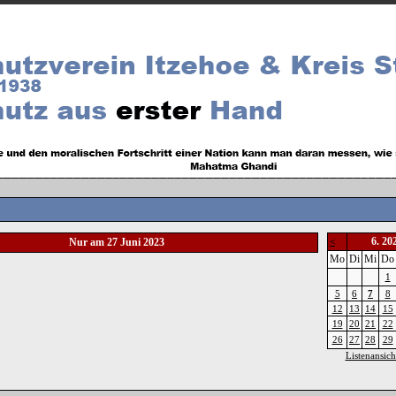
6. 20
Nur am 27 Juni 2023
<
Mo
Di
Mi
Do
1
5
6
7
8
12
13
14
15
19
20
21
22
26
27
28
29
Listenansich