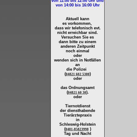
von 11:00 bis 12:00
Uhr und
von 14:00 bis 16:00
Uhr
Aktuell kann
es vorkommen,
dass wir telefonisch evt.
nicht erreichbar sind.
Versuchen Sie es
dann bitte zu
einem
anderen Zeitpunkt
noch einmal
oder
wenden sich in Notfällen
an
die
Polizei
(
)
04821 602 5300
oder
das Ordnungsamt
(
).
04821 60 30
oder
Tiernotdienst
der
diensthabende
Tierärztepraxis
in
Schleswig-Holstein
(
)
0481-85823998
Tag und Nacht