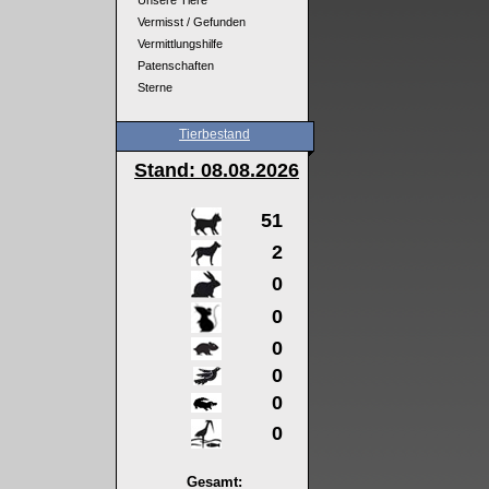
Unsere Tiere
Vermisst / Gefunden
Vermittlungshilfe
Patenschaften
Sterne
Tierbestand
Stand: 08
.08.2026
51
2
0
0
0
0
0
0
Gesamt: