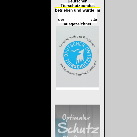
Deutschen
Tierschutzbundes
betrieben und wurde im
Okt
ober 2016
mit
d
er
Tierheimplakette
ausgezeichnet