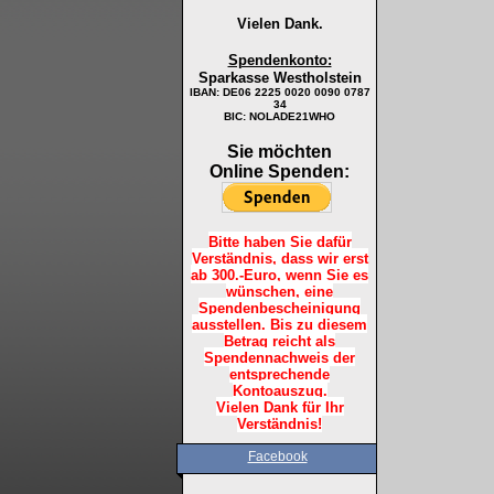
Vielen Dank.
Spendenkonto:
Sparkasse Westholstein
IBAN:
DE06 2225 0020 0090 0787
34
BIC: NOLADE21WHO
Sie möchten
Online Spenden:
Bitte haben Sie dafür
Verständnis, dass wir erst
ab 300.-Euro, wenn Sie es
wünschen, eine
Spendenbescheinigung
ausstellen. Bis zu diesem
Betrag reicht als
Spendennachweis der
entsprechende
Kontoauszug.
Vielen Dank für Ihr
Verständnis!
Facebook