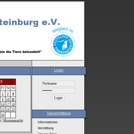
Login
23
>
Fr
Sa
So
2
3
4
9
10
11
16
17
18
23
24
25
Tiervermittlung
30
|
t
Monatsansicht
Informationen
Vermittlung