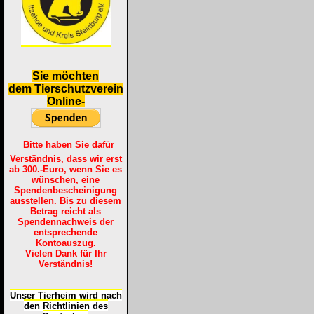
S
ie möchten
dem Tierschutzverein
Online-
Bitte haben Sie dafür
Verständnis, dass wir erst
ab 300.-Euro, wenn Sie es
wünschen, eine
Spendenbescheinigung
ausstellen. Bis zu diesem
Betrag reicht als
Spendennachweis der
entsprechende
Kontoauszug.
Vielen Dank für Ihr
Verständnis!
Unser Tierheim wird nach
den Richtlinien des