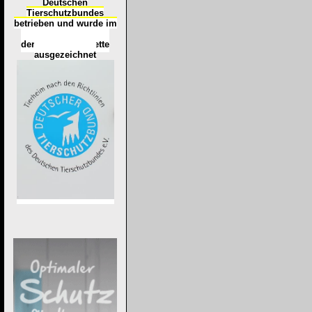
Deutschen
Tierschutzbundes
betrieben und wurde im
Okt
ober 2016
mit
d
er
Tierheimplakette
ausgezeichnet