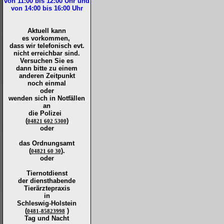
von 11:00 bis 12:00
Uhr und
von 14:00 bis 16:00
Uhr
Aktuell kann
es vorkommen,
dass wir telefonisch evt.
nicht erreichbar sind.
Versuchen Sie es
dann bitte zu
einem
anderen Zeitpunkt
noch einmal
oder
wenden sich in Notfällen
an
die
Polizei
(
)
04821 602 5300
oder
das Ordnungsamt
(
).
04821 60 30
oder
Tiernotdienst
der
diensthabende
Tierärztepraxis
in
Schleswig-Holstein
(
)
0481-85823998
Tag und Nacht