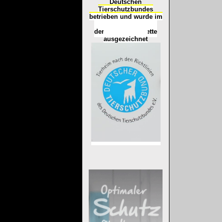
Deutschen
Tierschutzbundes
betrieben und wurde im
Okt
ober 2016
mit
d
er
Tierheimplakette
ausgezeichnet