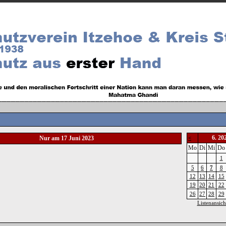
6. 20
Nur am 17 Juni 2023
<
Mo
Di
Mi
Do
1
5
6
7
8
12
13
14
15
19
20
21
22
26
27
28
29
Listenansich