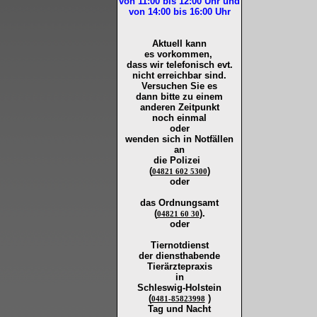
von 11:00 bis 12:00
Uhr und
von 14:00 bis 16:00
Uhr
Aktuell kann
es vorkommen,
dass wir telefonisch evt.
nicht erreichbar sind.
Versuchen Sie es
dann bitte zu
einem
anderen Zeitpunkt
noch einmal
oder
wenden sich in Notfällen
an
die
Polizei
(
)
04821 602 5300
oder
das Ordnungsamt
(
).
04821 60 30
oder
Tiernotdienst
der
diensthabende
Tierärztepraxis
in
Schleswig-Holstein
(
)
0481-85823998
Tag und Nacht