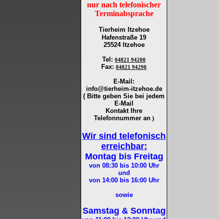
nur nach telefonischer
Terminabsprache
Tierheim Itzehoe
Hafenstraße 19
25524 Itzehoe
Tel
:
04821 94200
Fax
:
04821 94290
E-Mail:
info@tierheim-itzehoe.de
( Bitte geben Sie bei jedem
E-Mail
Kontakt Ihre
Telefonnummer an
)
Wir sind telefonisch
erreichbar:
Montag bis Freitag
von 08:30 bis 10:00
Uhr
und
von 14:00 bis 16:00
Uhr
sowie
Samstag & Sonntag