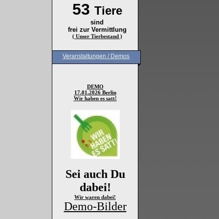
53
Tiere
sind
frei zur Vermittlung
( Unser Tierbestand )
Veranstaltungen / Demos
DEMO
17.01.2026 Berlin
Wir haben es satt!
Sei auch Du
dabei!
Wir waren dabei!
Demo-Bilder