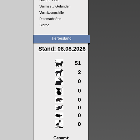
Unsere Tiere
Vermisst / Gefunden
Vermittlungshilfe
Patenschaften
Sterne
Tierbestand
Stand: 08
.08.2026
51
2
0
0
0
0
0
0
Gesamt: