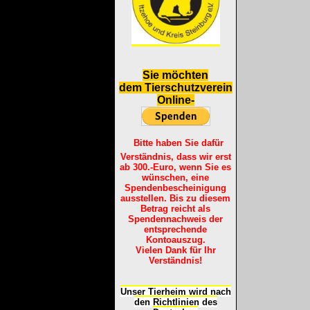
S
ie möchten
dem Tierschutzverein
Online-
Bitte haben Sie dafür
Verständnis, dass wir erst
ab 300.-Euro, wenn Sie es
wünschen, eine
Spendenbescheinigung
ausstellen. Bis zu diesem
Betrag reicht als
Spendennachweis der
entsprechende
Kontoauszug.
Vielen Dank für Ihr
Verständnis!
Unser Tierheim wird nach
den Richtlinien des