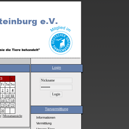
Login
23
>
Fr
Sa
So
2
3
4
9
10
11
16
17
18
23
24
25
Tiervermittlung
30
|
t
Monatsansicht
Informationen
Vermittlung