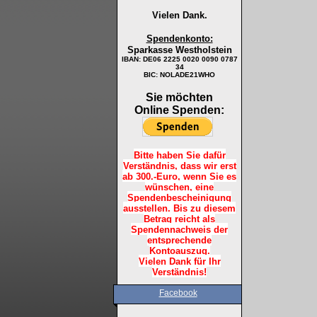
Vielen Dank.
Spendenkonto:
Sparkasse Westholstein
IBAN:
DE06 2225 0020 0090 0787
34
BIC: NOLADE21WHO
Sie möchten
Online Spenden:
Bitte haben Sie dafür
Verständnis, dass wir erst
ab 300.-Euro, wenn Sie es
wünschen, eine
Spendenbescheinigung
ausstellen. Bis zu diesem
Betrag reicht als
Spendennachweis der
entsprechende
Kontoauszug.
Vielen Dank für Ihr
Verständnis!
Facebook