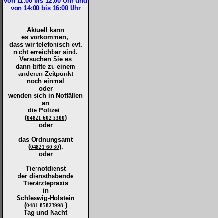
von 11:00 bis 12:00
Uhr und
von 14:00 bis 16:00
Uhr
Aktuell kann
es vorkommen,
dass wir telefonisch evt.
nicht erreichbar sind.
Versuchen Sie es
dann bitte zu
einem
anderen Zeitpunkt
noch einmal
oder
wenden sich in Notfällen
an
die
Polizei
(
)
04821 602 5300
oder
das Ordnungsamt
(
).
04821 60 30
oder
Tiernotdienst
der
diensthabende
Tierärztepraxis
in
Schleswig-Holstein
(
)
0481-85823998
Tag und Nacht