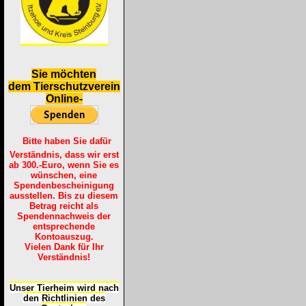
S
ie möchten
dem Tierschutzverein
Online-
Bitte haben Sie dafür
Verständnis, dass wir erst
ab 300.-Euro, wenn Sie es
wünschen, eine
Spendenbescheinigung
ausstellen. Bis zu diesem
Betrag reicht als
Spendennachweis der
entsprechende
Kontoauszug.
Vielen Dank für Ihr
Verständnis!
Unser Tierheim wird nach
den Richtlinien des