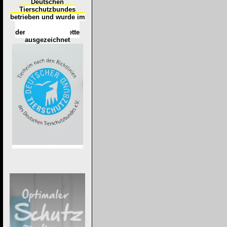
Deutschen
Tierschutzbundes
betrieben und wurde im
Okt
ober 2016
mit
d
er
Tierheimplakette
ausgezeichnet