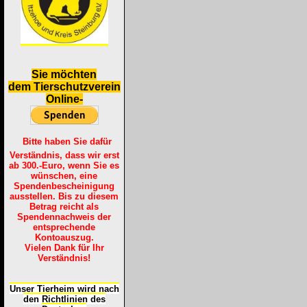
S
ie möchten
dem Tierschutzverein
Online-
Bitte haben Sie dafür
Verständnis, dass wir erst
ab 300.-Euro, wenn Sie es
wünschen, eine
Spendenbescheinigung
ausstellen. Bis zu diesem
Betrag reicht als
Spendennachweis der
entsprechende
Kontoauszug.
Vielen Dank für Ihr
Verständnis!
Unser Tierheim wird nach
den Richtlinien des