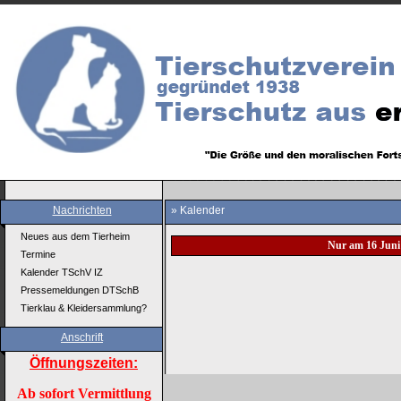
Nachrichten
» Kalender
Neues aus dem Tierheim
Nur am 16 Juni
Termine
Kalender TSchV IZ
Pressemeldungen DTSchB
Tierklau & Kleidersammlung?
Anschrift
Öffnungszeiten:
Ab sofort Vermittlung