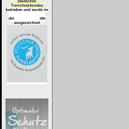
Deutschen
Tierschutzbundes
betrieben und wurde im
Okt
ober 2016
mit
d
er
Tierheimplakette
ausgezeichnet