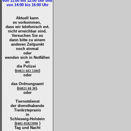
von 11:00 bis 12:00
Uhr und
von 14:00 bis 16:00
Uhr
Aktuell kann
es vorkommen,
dass wir telefonisch evt.
nicht erreichbar sind.
Versuchen Sie es
dann bitte zu
einem
anderen Zeitpunkt
noch einmal
oder
wenden sich in Notfällen
an
die
Polizei
(
)
04821 602 5300
oder
das Ordnungsamt
(
).
04821 60 30
oder
Tiernotdienst
der
diensthabende
Tierärztepraxis
in
Schleswig-Holstein
(
)
0481-85823998
Tag und Nacht